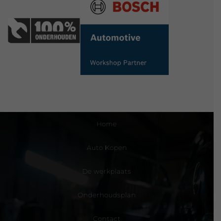
Home
Auto Kopen
De werkplaats
Onderhoudsplan
Contact