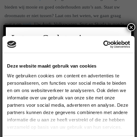
bieden wij mooie en goed onderhouden auto’s aan. Staat uw
droomauto er niet tussen? Laat ons het weten, we gaan graag
met u op
zoek
. Uw Audi, Volkswagen, Seat en Skoda in goede
×
handen bij RD-techniek. Maak een afspraak of neem contact
Let op: Gesloten i.v.m.
met ons op. We staan voor u klaar om u te
helpen!
vakantie!
Deze website maakt gebruik van cookies
We gebruiken cookies om content en advertenties te
personaliseren, om functies voor social media te bieden
en om ons websiteverkeer te analyseren. Ook delen we
informatie over uw gebruik van onze site met onze
partners voor social media, adverteren en analyse. Deze
Contact
partners kunnen deze gegevens combineren met andere
informatie die u aan ze heeft verstrekt of die ze hebben
verzameld op basis van uw gebruik van hun services.