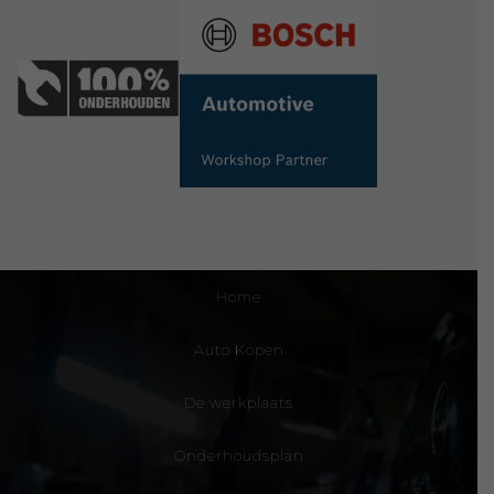
Home
Auto Kopen
De werkplaats
Onderhoudsplan