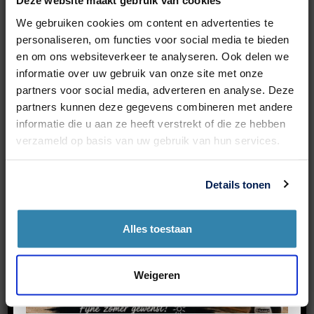
Deze website maakt gebruik van cookies
kunnen uitvoeren;
● Gebruik van 100% originele VAG onderdelen en filters;
We gebruiken cookies om content en advertenties te
personaliseren, om functies voor social media te bieden
● Professioneel en eerlijk advies m.b.t eventuele aankomende
en om ons websiteverkeer te analyseren. Ook delen we
kosten en de huidige staat van je Seat;
informatie over uw gebruik van onze site met onze
● Werken volgens fabrieksintervallen m.b.t filters, distributie
partners voor social media, adverteren en analyse. Deze
riem, remvloeistof, DSG onderhoud, airco onderhoud etc.;
partners kunnen deze gegevens combineren met andere
informatie die u aan ze heeft verstrekt of die ze hebben
verzameld op basis van uw gebruik van hun services.
Details tonen
Bij RD-techniek Seat
Alles toestaan
occasions
Weigeren
Ben jij toe aan een nieuwe Seat of wil je bijvoorbeeld je Seat