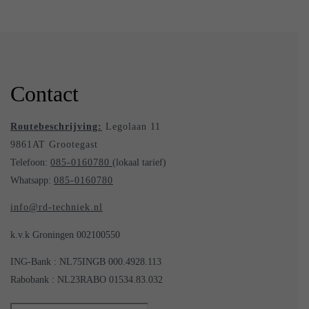
Contact
Routebeschrijving:
Legolaan 11
9861AT Grootegast
Telefoon:
085-0160780
(lokaal tarief)
Whatsapp:
085-0160780
info@rd-techniek.nl
k.v.k Groningen 002100550
ING-Bank : NL75INGB 000.4928.113
Rabobank : NL23RABO 01534.83.032