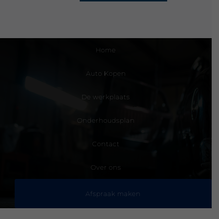
Home
Auto Kopen
De werkplaats
Onderhoudsplan
Contact
Over ons
Afspraak maken