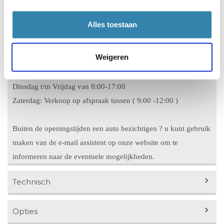
merkspecifieke uitleesapparatuur en gereedschappen .
Alles toestaan
Wij verzorgen en ontzorgen graag uw mobiliteit.
Weigeren
Openingstijden :
Maandag : Verkoop op afspraak (tussen 13:00-17:00)
Dinsdag t/m Vrijdag van 8:00-17:00
Zaterdag: Verkoop op afspraak tussen ( 9:00 -12:00 )
Buiten de openingstijden een auto bezichtigen ? u kunt gebruik
maken van de e-mail assistent op onze website om te
informeren naar de eventuele mogelijkheden.
Technisch
Opties
Vermogen
97 pk