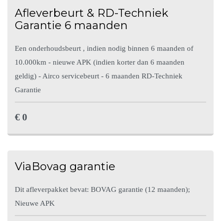
Keyless entry
LED koplampen adaptief
Afleverbeurt & RD-Techniek
Garantie 6 maanden
Bumpers in
carrosseriekleur
Achterspoiler
Een onderhoudsbeurt , indien nodig binnen 6 maanden of
10.000km - nieuwe APK (indien korter dan 6 maanden
Buitenspiegels elektrisch
geldig) - Airco servicebeurt - 6 maanden RD-Techniek
verstel- en verwarmbaar
Dakrails
Garantie
LED achterlichten
Parkeer assistent
€ 0
Dakrailing
Grootlichtassistent
Dimlichten automatisch
ViaBovag garantie
Dit afleverpakket bevat: BOVAG garantie (12 maanden);
Infotainment
Nieuwe APK