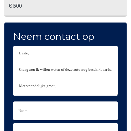
keyless entry/start
Stuurwiel multifunctioneel
€ 500
Multimedia-voorbereiding
Radio
MP3 aansluiting
Navigatiesysteem
Neem contact op
Navigatie
Multimedia systeem
Bluetooth
telefoonvoorbereiding
Toon meer