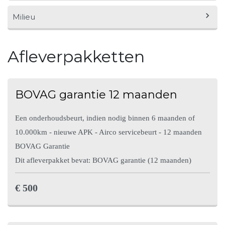
Aantal cilinders
3
Milieu
Exterieur
Cilinderinhoud
999cc
Lichtmetalen velgen 18"
Buitenspiegels elektrisch
Energielabel
A
Afleverpakketten
inklapbaar
Topsnelheid
182 km/h
Verbruik (snelweg)
5.5 liter per 100km
Metaalkleur
mistlampen voor
Gewicht
1.119 kg
BOVAG garantie 12 maanden
CO
uitstoot
121 gram per kilometer
2
Trekgewicht
Getint glas
1.000 kg
Mistlampen voor
Een onderhoudsbeurt, indien nodig binnen 6 maanden of
10.000km - nieuwe APK - Airco servicebeurt - 12 maanden
Wielbasis
257 cm
LED dagrijverlichting
Chroom delen exterieur
BOVAG Garantie
Dit afleverpakket bevat: BOVAG garantie (12 maanden)
Lengte
4 cm
Centrale deurvergrendeling
Parkeersensor achter
met afstandsbediening
€ 500
Breedte
2 cm
Lichtmetalen velgen
File assistent
Hoogte
3 cm