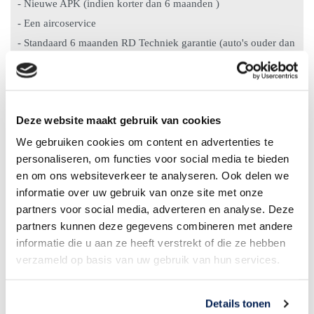
- Nieuwe APK (indien korter dan 6 maanden )
- Een aircoservice
- Standaard 6 maanden RD Techniek garantie (auto's ouder dan
10 jaar of km standen hoger dan 150.000 km 3 maanden
garantie)
- 12 maanden Bovag garantie tegen €500,- meerprijs (enkel
Deze website maakt gebruik van cookies
voor personenauto's tot 8 jaar en max 150.000km)
- Pechhulp 12 Maanden
We gebruiken cookies om content en advertenties te
personaliseren, om functies voor social media te bieden
en om ons websiteverkeer te analyseren. Ook delen we
Inruil van uw huidige auto en financiering is mogelijk.
informatie over uw gebruik van onze site met onze
partners voor social media, adverteren en analyse. Deze
RD-TECHNIEK Automotive is een jong dynamisch bedrijf
partners kunnen deze gegevens combineren met andere
gespecialiseerd in het onderhoud / verkoop en reparaties van
informatie die u aan ze heeft verstrekt of die ze hebben
jong gebruikte auto's uit de V.A.G-groep ( Volkswagen , Audi ,
verzameld op basis van uw gebruik van hun services.
Seat , Skoda ) .
We hebben de beschikking over een nieuwe werkplaats met
Details tonen