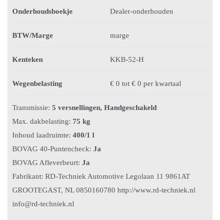
Onderhoudsboekje
Dealer-onderhouden
BTW/Marge
marge
Kenteken
KKB-52-H
Wegenbelasting
€ 0 tot € 0 per kwartaal
Transmissie:
5 versnellingen, Handgeschakeld
Max. dakbelasting:
75 kg
Inhoud laadruimte:
400/1 l
BOVAG 40-Puntencheck:
Ja
BOVAG Afleverbeurt:
Ja
Fabrikant: RD-Techniek Automotive Legolaan 11 9861AT
GROOTEGAST, NL 0850160780 http://www.rd-techniek.nl
info@rd-techniek.nl